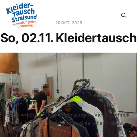
29 OKT. 2025
So, 02.11. Kleidertausch
Es ist wieder ein Monat vergangen. Viel zu schnell,
meiner Meinung nach! Wie seid ihr so im Herbst
angekommen?