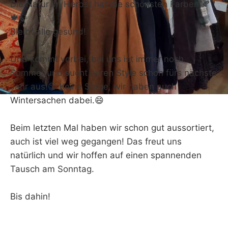
Die Natur im Herbst hat die schönsten Farben 🍂
🍁🍃
Bleibt alle gesund!
Und kommt vorbei, bei uns ist immer noch
Sommer und sucht euren Style schon fürs nächste
Jahr aus!😉 Keine Sorge, wir haben auch
Wintersachen dabei.😄
Beim letzten Mal haben wir schon gut aussortiert,
auch ist viel weg gegangen! Das freut uns
natürlich und wir hoffen auf einen spannenden
Tausch am Sonntag.
Bis dahin!